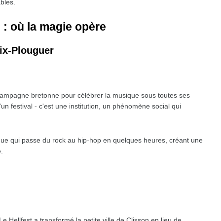
bles.
 : où la magie opère
aix-Plouguer
 campagne bretonne pour célébrer la musique sous toutes ses
'un festival - c'est une institution, un phénomène social qui
que qui passe du rock au hip-hop en quelques heures, créant une
.
 Hellfest a transformé la petite ville de Clisson en lieu de